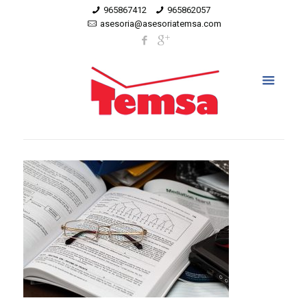
965867412
965862057
asesoria@asesoriatemsa.com