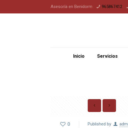
Asesoría en Benidorm
965867412
Inicio
Servicios
0
Published by
adm