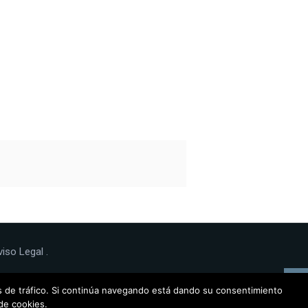
viso Legal
.
Noticias de
is de tráfico. Si continúa navegando está dando su consentimiento
de cookies.
interés