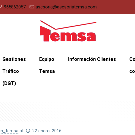
965862057
asesoria@asesoriatemsa.com
Gestiones
Equipo
Información Clientes
Co
Tráfico
Temsa
co
(DGT)
in_temsa
at
22 enero, 2016