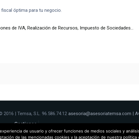
fiscal óptima para tu negocio.
iones de IVA, Realización de Recursos, Impuesto de Sociedades…
© 2016 | Temsa, S.L. 96.586.74.12
asesoria@asesoriatemsa.com
|
A
Gestiones
Tráfico
Equipo
Contacto y
experiencia de usuario y ofrecer funciones de medios sociales y anális
eptación de las mencionadas cookies y la aceptación de nuestra política 
cios
(DGT)
Temsa
Información Clientes
consultas