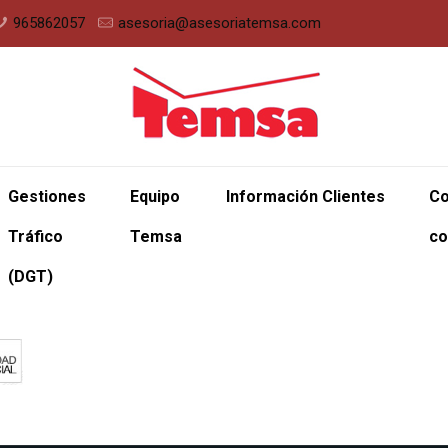
965862057
asesoria@asesoriatemsa.com
Gestiones
Equipo
Información Clientes
Co
Tráfico
Temsa
co
(DGT)