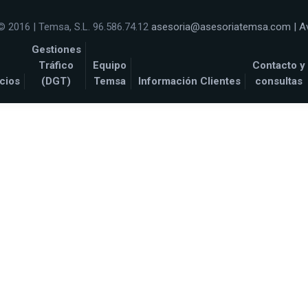
© 2016 | Temsa, S.L. 96.586.74.12
asesoria@asesoriatemsa.com
|
A
Gestiones
Tráfico
Equipo
Contacto y
cios
(DGT)
Temsa
Información Clientes
consultas