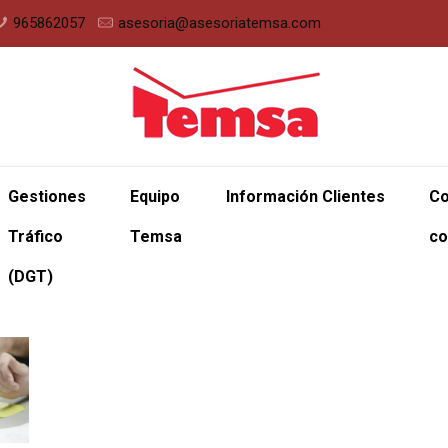
965862057
asesoria@asesoriatemsa.com
Gestiones
Equipo
Información Clientes
Co
Tráfico
Temsa
co
(DGT)