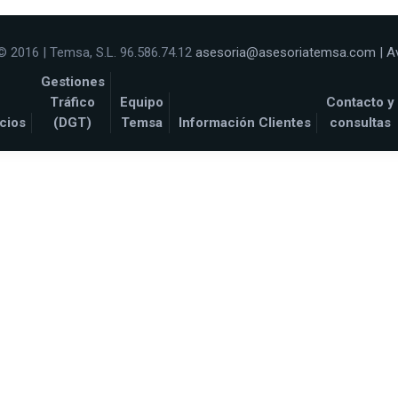
© 2016 | Temsa, S.L. 96.586.74.12
asesoria@asesoriatemsa.com
|
A
Gestiones
Tráfico
Equipo
Contacto y
cios
(DGT)
Temsa
Información Clientes
consultas