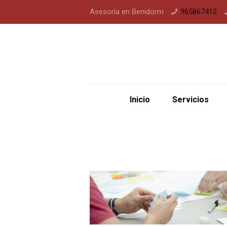
Asesoría en Benidorm
965867412
Inicio
Servicios