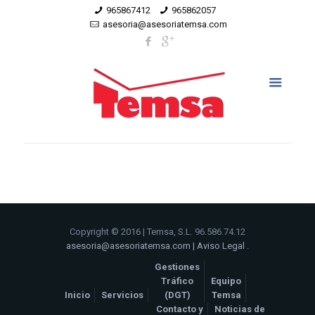
965867412
965862057
asesoria@asesoriatemsa.com
Copyright © 2016 | Temsa, S.L. 96.586.74.12
asesoria@asesoriatemsa.com
|
Aviso Legal
.
Gestiones
Tráfico
Equipo
Inicio
Servicios
(DGT)
Temsa
Contacto y
Noticias de