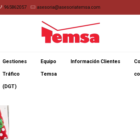
965862057
asesoria@asesoriatemsa.com
Gestiones
Equipo
Información Clientes
Co
Tráfico
Temsa
co
(DGT)