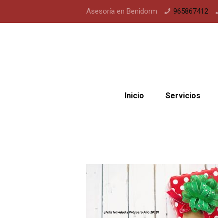
Asesoría en Benidorm
965867412
Inicio
Servicios