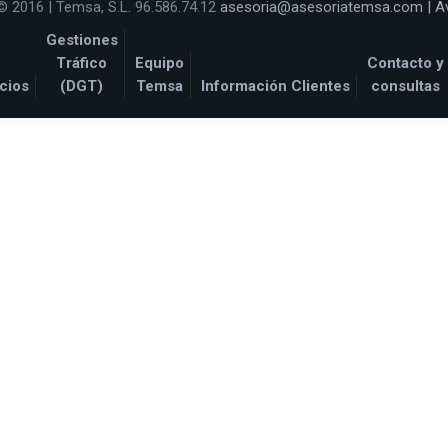
© 2016 | Temsa, S.L. 96.586.74.12
asesoria@asesoriatemsa.com
|
A
Gestiones
Tráfico
Equipo
Contacto y
cios
(DGT)
Temsa
Información Clientes
consultas