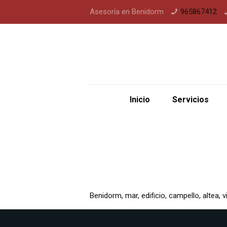
Asesoría en Benidorm
965867412
Inicio
Servicios
Benidorm, mar, edificio, campello, altea, v