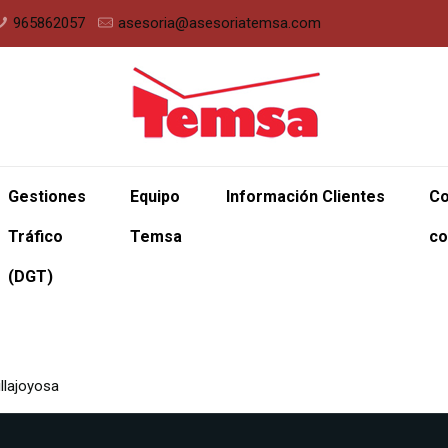
965862057
asesoria@asesoriatemsa.com
Gestiones
Equipo
Información Clientes
Co
Tráfico
Temsa
co
(DGT)
illajoyosa