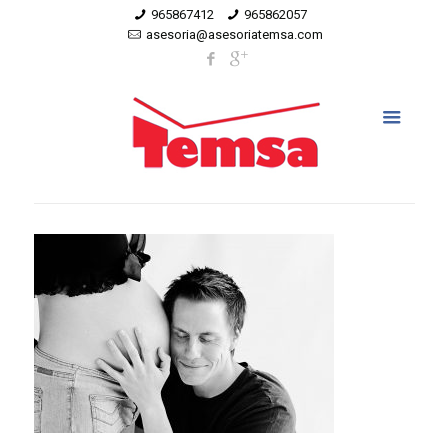
965867412
965862057
asesoria@asesoriatemsa.com