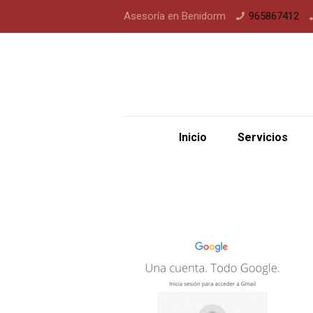
Asesoría en Benidorm
965867412
Inicio
Servicios