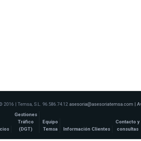
© 2016 | Temsa, S.L. 96.586.74.12
asesoria@asesoriatemsa.com
|
A
Gestiones
Tráfico
Equipo
Contacto y
cios
(DGT)
Temsa
Información Clientes
consultas