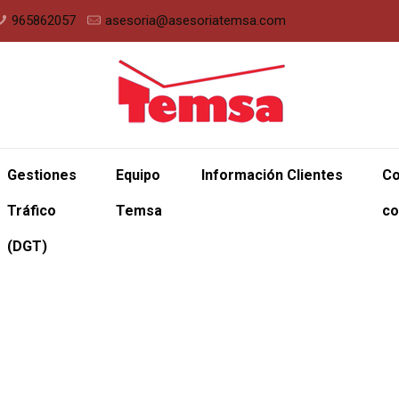
965862057
asesoria@asesoriatemsa.com
Gestiones
Equipo
Información Clientes
Co
Tráfico
Temsa
co
(DGT)